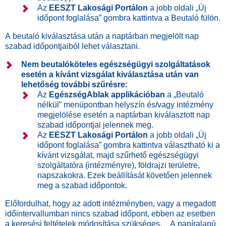
Az
EESZT Lakosági Portálon
a jobb oldali „Új
időpont foglalása” gombra kattintva a Beutaló fülön.
A beutaló kiválasztása után a naptárban megjelölt nap
szabad időpontjaiból lehet választani.
Nem beutalóköteles egészségügyi szolgáltatások
esetén
a kívánt vizsgálat kiválasztása után
van
lehetőség további szűrésre:
Az
EgészségAblak applikációban
a „Beutaló
nélkül” menüpontban helyszín és/vagy intézmény
megjelölése esetén a naptárban kiválasztott nap
szabad időpontjai jelennek meg.
Az
EESZT Lakosági Portálon
a jobb oldali „Új
időpont foglalása” gombra kattintva választható ki a
kívánt vizsgálat, majd szűrhető egészségügyi
szolgáltatóra (intézményre), földrajzi területre,
napszakokra. Ezek beállítását követően jelennek
meg a szabad időpontok.
Előfordulhat, hogy az adott intézményben, vagy a megadott
időintervallumban nincs szabad időpont, ebben az esetben
a keresési feltételek módosítása szükséges. A papíralapú