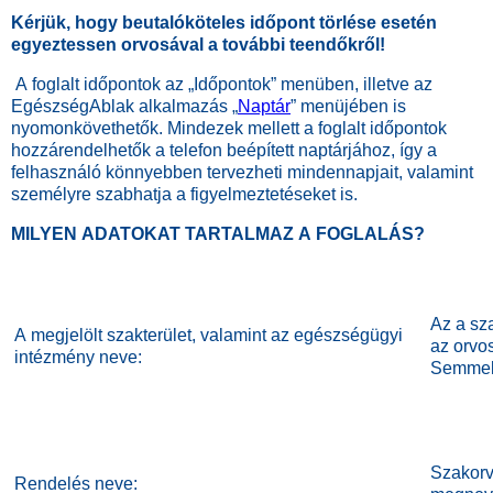
Kérjük, hogy beutalóköteles időpont törlése esetén
egyeztessen orvosával a további teendőkről!
A foglalt időpontok az „Időpontok” menüben, illetve az
EgészségAblak alkalmazás „
Naptár
” menüjében is
nyomonkövethetők. Mindezek mellett a foglalt időpontok
hozzárendelhetők a telefon beépített naptárjához, így a
felhasználó könnyebben tervezheti mindennapjait, valamint
személyre szabhatja a figyelmeztetéseket is.
MILYEN ADATOKAT TARTALMAZ A FOGLALÁS?
Az a sz
A megjelölt szakterület, valamint az egészségügyi
az orvos
intézmény neve:
Semmel
Szakorv
Rendelés neve:
megnev