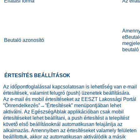
Ellátási forma
Az ellát
Amennyi
eBeutaló
Beutaló azonosító
megjele
beutaló
ÉRTESÍTÉS BEÁLLÍTÁSOK
Az időpontfoglalással kapcsolatosan is lehetőség van e-mail
értesítések, valamint felugró (push) üzenetek beállítására.
Az e-mail és mobil értesítéseket az EESZT Lakossági Portál
”Önrendelkezés”→”Értesítések” menüpontjában lehet
aktiválni. Az EgészségAblak applikációban csak mobil
értesítéseket lehet beállítani, a push értesítést a telepítést
követő első beállításoknál automatikusan felajánlja az
alkalmazás. Amennyiben az értesítéseket valamely felületen
beállítottuk, akkor az automatikusan aktiválódik a másik