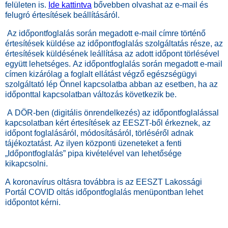
felületen is.
Ide kattintva
bővebben olvashat az e-mail és
felugró értesítések beállításáról.
Az időpontfoglalás során megadott e-mail címre történő
értesítések küldése az időpontfoglalás szolgáltatás része, az
értesítések küldésének leállítása az adott időpont törlésével
együtt lehetséges. Az időpontfoglalás során megadott e-mail
címen kizárólag a foglalt ellátást végző egészségügyi
szolgáltató lép Önnel kapcsolatba abban az esetben, ha az
időponttal kapcsolatban változás következik be.
A DÖR-ben (digitális önrendelkezés) az időpontfoglalással
kapcsolatban kért értesítések az EESZT-ből érkeznek, az
időpont foglalásáról, módosításáról, törléséről adnak
tájékoztatást. Az ilyen központi üzeneteket a fenti
„Időpontfoglalás” pipa kivételével van lehetősége
kikapcsolni.
A koronavírus oltásra továbbra is az EESZT Lakossági
Portál COVID oltás időpontfoglalás menüpontban lehet
időpontot kérni.