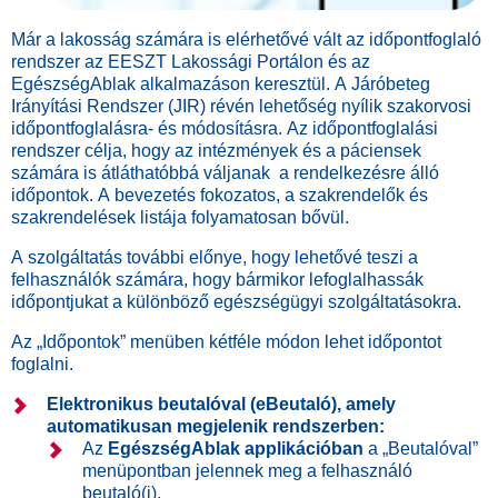
Már a lakosság számára is elérhetővé vált az időpontfoglaló
rendszer az EESZT Lakossági Portálon és az
EgészségAblak alkalmazáson keresztül. A Járóbeteg
Irányítási Rendszer (JIR) révén lehetőség nyílik szakorvosi
időpontfoglalásra- és módosításra. Az időpontfoglalási
rendszer célja, hogy az intézmények és a páciensek
számára is átláthatóbbá váljanak a rendelkezésre álló
időpontok. A bevezetés fokozatos, a szakrendelők és
szakrendelések listája folyamatosan bővül.
A szolgáltatás további előnye, hogy lehetővé teszi a
felhasználók számára, hogy bármikor lefoglalhassák
időpontjukat a különböző egészségügyi szolgáltatásokra.
Az „Időpontok” menüben kétféle módon lehet időpontot
foglalni.
Elektronikus beutalóval (eBeutaló), amely
automatikusan megjelenik rendszerben:
Az
EgészségAblak applikációban
a „Beutalóval”
menüpontban jelennek meg a felhasználó
beutaló(i).