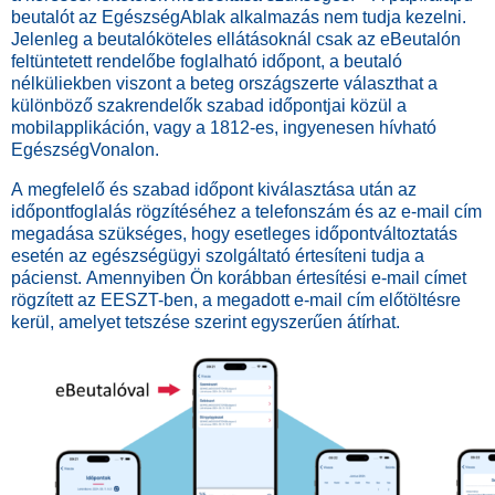
beutalót az EgészségAblak alkalmazás nem tudja kezelni.
Jelenleg a beutalóköteles ellátásoknál csak az eBeutalón
feltüntetett rendelőbe foglalható időpont, a beutaló
nélküliekben viszont a beteg országszerte választhat a
különböző szakrendelők szabad időpontjai közül a
mobilapplikáción, vagy a 1812-es, ingyenesen hívható
EgészségVonalon.
A megfelelő és szabad időpont kiválasztása után az
időpontfoglalás rögzítéséhez a telefonszám és az e-mail cím
megadása szükséges, hogy esetleges időpontváltoztatás
esetén az egészségügyi szolgáltató értesíteni tudja a
pácienst. Amennyiben Ön korábban értesítési e-mail címet
rögzített az EESZT-ben, a megadott e-mail cím előtöltésre
kerül, amelyet tetszése szerint egyszerűen átírhat.