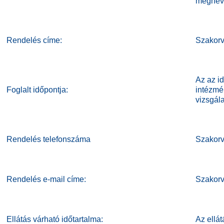
Rendelés címe:
Szakorv
Az az i
Foglalt időpontja:
intézmé
vizsgála
Rendelés telefonszáma
Szakorv
Rendelés e-mail címe:
Szakorv
Ellátás várható időtartalma:
Az ellát