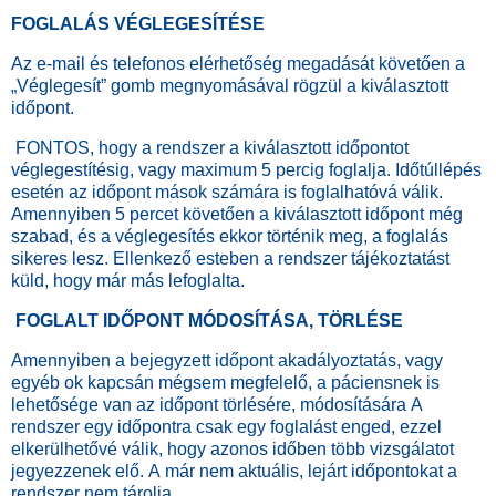
FO
GLALÁS VÉGLEGESÍTÉSE
Az e-mail és telefonos elérhetőség megadását követően a
„Véglegesít” gomb megnyomásával rögzül a kiválasztott
időpont.
FONTOS, hogy a rendszer a kiválasztott időpontot
véglegestítésig, vagy maximum 5 percig foglalja. Időtúllépés
esetén az időpont mások számára is foglalhatóvá válik.
Amennyiben 5 percet követően a kiválasztott időpont még
szabad, és a véglegesítés ekkor történik meg, a foglalás
sikeres lesz. Ellenkező esteben a rendszer tájékoztatást
küld, hogy már más lefoglalta.
FOGLALT IDŐPONT MÓDOSÍTÁSA, TÖRLÉSE
Amennyiben a bejegyzett időpont akadályoztatás, vagy
egyéb ok kapcsán mégsem megfelelő, a páciensnek is
lehetősége van az időpont törlésére, módosítására A
rendszer egy időpontra csak egy foglalást enged, ezzel
elkerülhetővé válik, hogy azonos időben több vizsgálatot
jegyezzenek elő. A már nem aktuális, lejárt időpontokat a
rendszer nem tárolja.