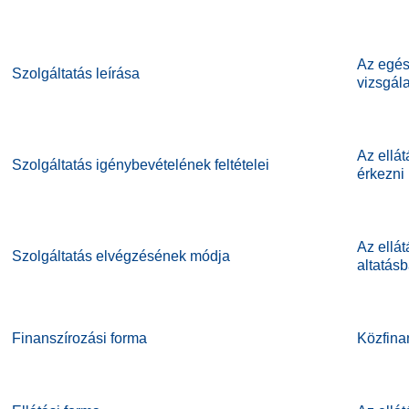
Az egés
Szolgáltatás leírása
vizsgála
Az ellát
Szolgáltatás igénybevételének feltételei
érkezni
Az ellát
Szolgáltatás elvégzésének módja
altatásb
Finanszírozási forma
Közfinan