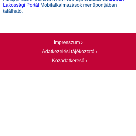
Lakossági Portál
Mobilalkalmazások menüpontjában
található.
Impresszum ›
Adatkezelési tájékoztató ›
Közadatkereső ›