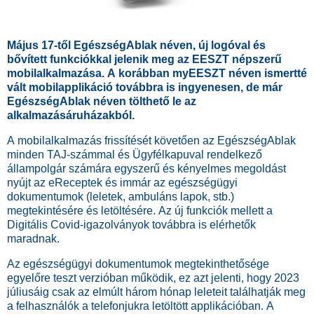
Május 17-től EgészségAblak néven, új logóval és
bővített funkciókkal jelenik meg az EESZT népszerű
mobilalkalmazása. A korábban myEESZT néven ismertté
vált mobilapplikáció továbbra is ingyenesen, de már
EgészségAblak néven tölthető le az
alkalmazásáruházakból.
A mobilalkalmazás frissítését követően az EgészségAblak
minden TAJ-számmal és Ügyfélkapuval rendelkező
állampolgár számára egyszerű és kényelmes megoldást
nyújt az eReceptek és immár az egészségügyi
dokumentumok (leletek, ambuláns lapok, stb.)
megtekintésére és letöltésére. Az új funkciók mellett a
Digitális Covid-igazolványok továbbra is elérhetők
maradnak.
Az egészségügyi dokumentumok megtekinthetősége
egyelőre teszt verzióban működik, ez azt jelenti, hogy 2023
júliusáig csak az elmúlt három hónap leleteit találhatják meg
a felhasználók a telefonjukra letöltött applikációban. A