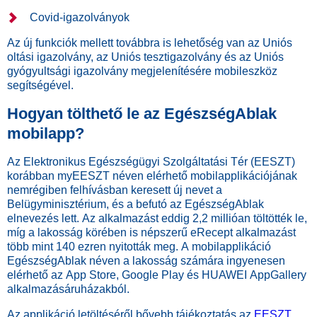
Covid-igazolványok
Az új funkciók mellett továbbra is lehetőség van az Uniós
oltási igazolvány, az Uniós tesztigazolvány és az Uniós
gyógyultsági igazolvány megjelenítésére mobileszköz
segítségével.
Hogyan tölthető le az EgészségAblak
mobilapp?
Az Elektronikus Egészségügyi Szolgáltatási Tér (EESZT)
korábban myEESZT néven elérhető mobilapplikációjának
nemrégiben felhívásban keresett új nevet a
Belügyminisztérium, és a befutó az EgészségAblak
elnevezés lett. Az alkalmazást eddig 2,2 millióan töltötték le,
míg a lakosság körében is népszerű eRecept alkalmazást
több mint 140 ezren nyitották meg. A mobilapplikáció
EgészségAblak néven a lakosság számára ingyenesen
elérhető az App Store, Google Play és HUAWEI AppGallery
alkalmazásáruházakból.
Az applikáció letöltéséről bővebb tájékoztatás az
EESZT